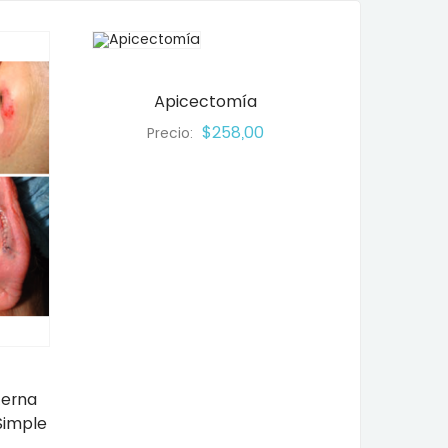
Apicectomía
$258,00
Precio:
terna
Simple