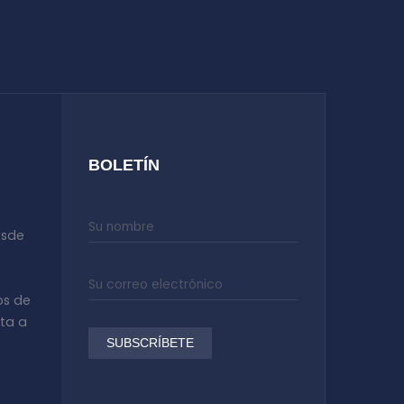
BOLETÍN
esde
os de
ata a
SUBSCRÍBETE