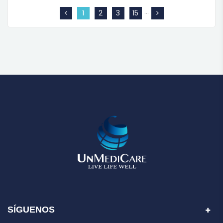
…
1
2
3
15
SÍGUENOS