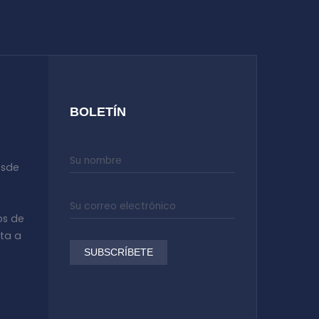
BOLETÍN
esde
os de
ata a
SUBSCRÍBETE