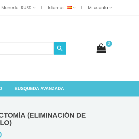
Moneda:
$USD
Idiomas:
Mi cuenta
0

O
BUSQUEDA AVANZADA
CTOMÍA (ELIMINACIÓN DE
LO)
0