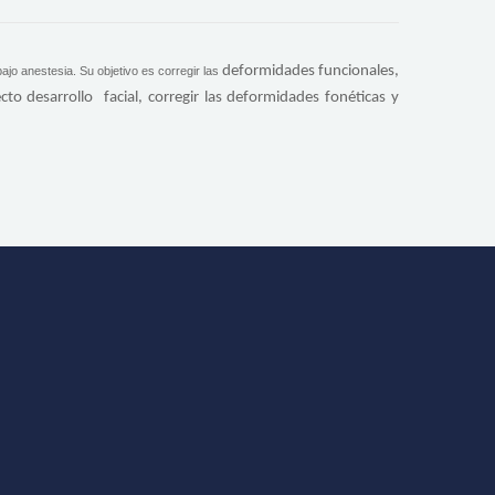
deformidades funcionales,
bajo anestesia. Su objetivo es corregir las
ecto desarrollo facial, corregir las deformidades fonéticas y