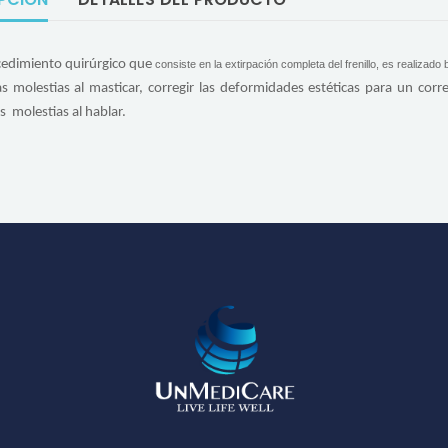
cedimiento quirúrgico que
consiste en la extirpación completa del frenillo, es realizado 
as molestias al masticar, corregir las deformidades estéticas para un corr
as molestias al hablar.